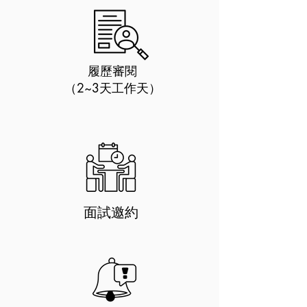
履歷審閱
​（2~3天工作天）
​面試邀約